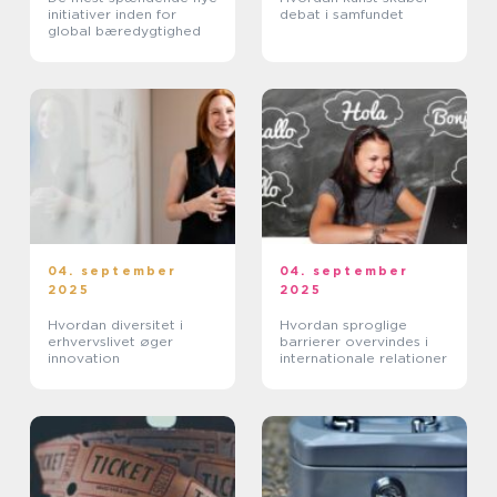
initiativer inden for
debat i samfundet
global bæredygtighed
04. september
04. september
2025
2025
Hvordan diversitet i
Hvordan sproglige
erhvervslivet øger
barrierer overvindes i
innovation
internationale relationer