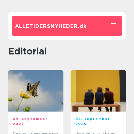
ALLETIDERSNYHEDER.
dk
editorial
04. september
04. september
2025
2025
De mest spændende nye
Hvordan kunst skaber