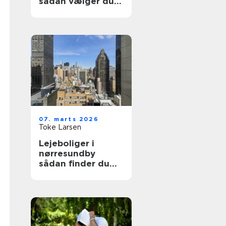
sådan vælger du
den rette
behandling til dine
smerter
07. marts 2026
Toke Larsen
Lejeboliger i
nørresundby
sådan finder du
den rette bolig