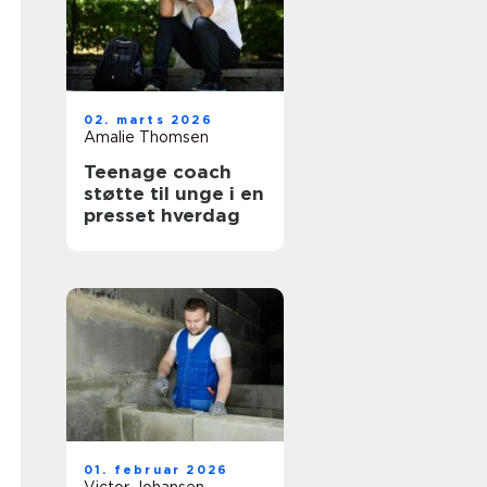
02. marts 2026
Amalie Thomsen
Teenage coach
støtte til unge i en
presset hverdag
01. februar 2026