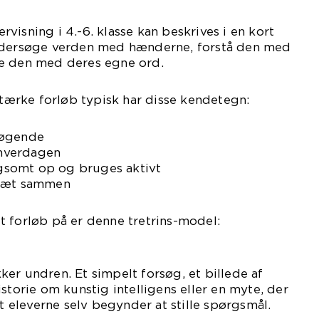
visning i 4.-6. klasse kan beskrives i en kort
undersøge verden med hænderne, forstå den med
e den med deres egne ord.
 stærke forløb typisk har disse kendetegn:
søgende
l hverdagen
somt op og bruges aktivt
 tæt sammen
 forløb på er denne tretrins-model:
er undren. Et simpelt forsøg, et billede af
storie om kunstig intelligens eller en myte, der
at eleverne selv begynder at stille spørgsmål.