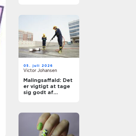
hunden og et
tørrere hjem
05. juli 2026
Victor Johansen
Malingsaffald: Det
er vigtigt at tage
sig godt af
affaldet