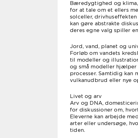
Bæredygtighed og klima,
for at tale om et ellers 
solceller, drivhuseffekte
kan gøre abstrakte diskus
deres egne valg spiller e
Jord, vand, planet og uni
Forløb om vandets kredslø
til modeller og illustrati
og små modeller hjælper 
processer. Samtidig kan m
vulkanudbrud eller nye o
Livet og arv
Arv og DNA, domesticerin
for diskussioner om, hvor
Eleverne kan arbejde me
arter eller undersøge, h
tiden.