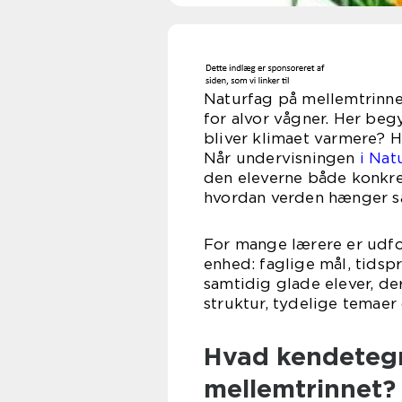
Naturfag på mellemtrinne
for alvor vågner. Her beg
bliver klimaet varmere? 
Når undervisningen
i Nat
den eleverne både konkret
hvordan verden hænger s
For mange lærere er udford
enhed: faglige mål, tidsp
samtidig glade elever, de
struktur, tydelige temae
Hvad kendetegn
mellemtrinnet?