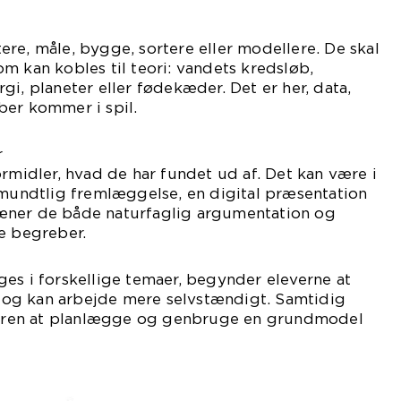
re, måle, bygge, sortere eller modellere. De skal
m kan kobles til teori: vandets kredsløb,
gi, planeter eller fødekæder. Det er her, data,
ber kommer i spil.
r
ormidler, hvad de har fundet ud af. Det kan være i
 mundtlig fremlæggelse, en digital præsentation
 træner de både naturfaglig argumentation og
e begreber.
es i forskellige temaer, begynder eleverne at
og kan arbejde mere selvstændigt. Samtidig
æreren at planlægge og genbruge en grundmodel