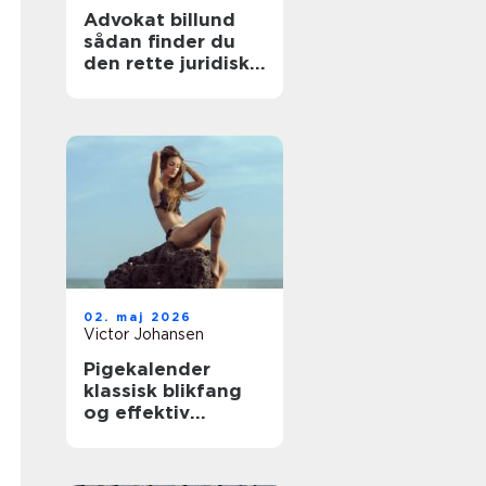
Advokat billund
sådan finder du
den rette juridiske
hjælp til familien
02. maj 2026
Victor Johansen
Pigekalender
klassisk blikfang
og effektiv
reklame i
hverdagen