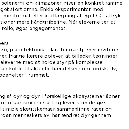
 solenergi og klimazoner giver en konkret ramme
meget stort emne. Enkle eksperimenter med
n i miniformat eller kortlægning af eget CO-aftryk
sioner mere håndgribelige. Når eleverne ser, at
n rolle, øges engagementet.
vers
b, pladetektonik, planeter og stjerner inviterer
oner. Mange lærere oplever, at billeder, tegninger
eleverne med at holde styr på komplekse
an koble til aktuelle hændelser som jordskælv,
pdagelser i rummet.
g af dyr og dyr i forskellige økosystemer åbner
for organismer ser ud og lever, som de gør.
d simple slægtskemaer, sammenligne racer og
vordan menneskers avl har ændret dyr gennem