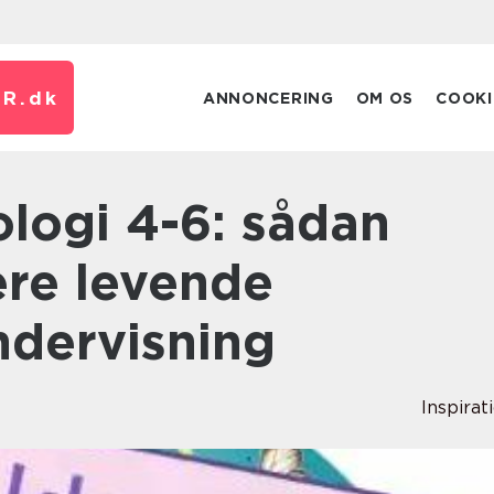
R.
dk
ANNONCERING
OM OS
COOKI
ere levende
ndervisning
Inspirat