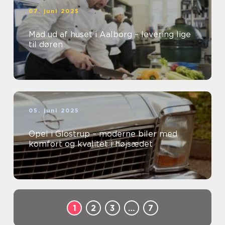
07. juni 2025
Mad ud af huset i Aalborg – levering lige
til døren
05. juni 2025
Opel i Glostrup – moderne biler med
komfort og kvalitet i højsædet
1
2
3
…
7