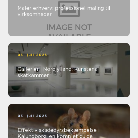
Maler erhverv: professionel maling til
virksomheder
03. juli 2025
Gallerier i Nordjylland: Kunstens
skatkammer
03. juli 2025
Effektiv skadedyrsbekæmpelse i
Kalundborg: en komplet guide