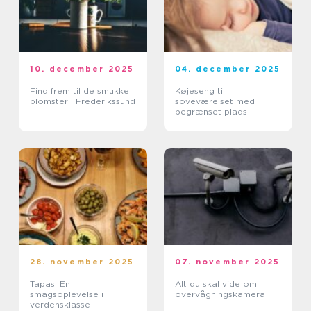
10. december 2025
04. december 2025
Find frem til de smukke
Køjeseng til
blomster i Frederikssund
soveværelset med
begrænset plads
28. november 2025
07. november 2025
Tapas: En
Alt du skal vide om
smagsoplevelse i
overvågningskamera
verdensklasse