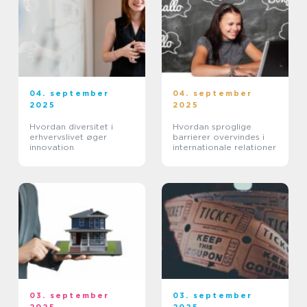
04. september
04. september
2025
2025
Hvordan diversitet i
Hvordan sproglige
erhvervslivet øger
barrierer overvindes i
innovation
internationale relationer
03. september
03. september