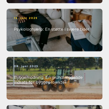
15. juni 2025
Psykologhjælp: En støtte i svære tider
08. juni 2025
Byggemodning: En grundlæggende
indsats for byggeprojekter