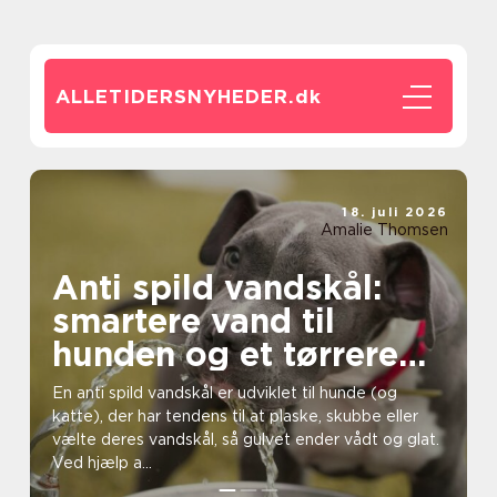
ALLETIDERSNYHEDER.
dk
18. juli 2026
Amalie Thomsen
Anti spild vandskål:
smartere vand til
hunden og et tørrere
hjem
En anti spild vandskål er udviklet til hunde (og
katte), der har tendens til at plaske, skubbe eller
vælte deres vandskål, så gulvet ender vådt og glat.
Ved hjælp a...