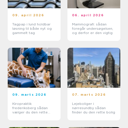
09. april 2026
06. april 2026
Tagpap i lund holdbar
Mammografi: sådan
løsning til både nyt og
foregår undersøgelsen,
gammelt tag
og derfor er den vigtig
09. marts 2026
07. marts 2026
Kiropraktik
Lejeboliger i
frederiksberg sådan
nørresundby sådan
vælger du den rette
finder du den rette bolig
behandling til dine
smerter