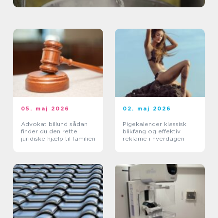
05. maj 2026
02. maj 2026
Advokat billund sådan
Pigekalender klassisk
finder du den rette
blikfang og effektiv
juridiske hjælp til familien
reklame i hverdagen