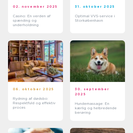
02. november 2025
31. oktober 2025
Casino: En verden af
Optimal VVS-service i
spænding og
Storkøbenhavn
underholdning
06. oktober 2025
30. september
2025
Rydning af dødsbo:
Respektfuld og effektiv
Hundemassage: En
proces
kærlig og helbredende
berøring