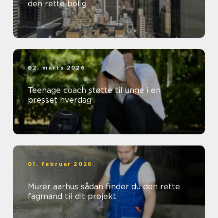
den rette bolig
02. marts 2026
Teenage coach støtte til unge i en
presset hverdag
01. februar 2026
Murer aarhus sådan finder du den rette
fagmand til dit projekt