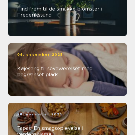
Find frem til de smukke blomster i
Frederikssund
04. december 2025
Køjeseng til soveværelset med
begrænset plads
28. november 2025
Tapas: En smagsoplevelse i
verdensklasse