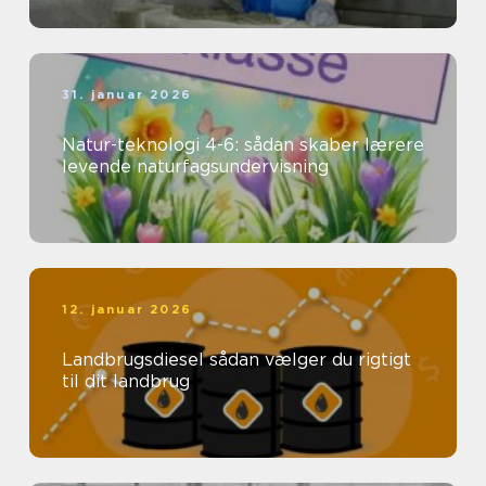
31. januar 2026
Natur-teknologi 4-6: sådan skaber lærere
levende naturfagsundervisning
12. januar 2026
Landbrugsdiesel sådan vælger du rigtigt
til dit landbrug