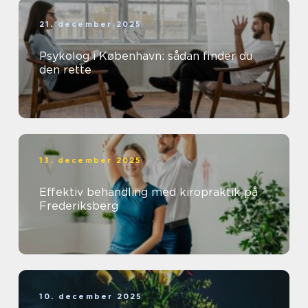
21. december 2025
Psykolog i København: sådan finder du
den rette
13. december 2025
Effektiv behandling med kiropraktik på
Frederiksberg
10. december 2025