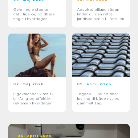
Gele negle stærke,
Advokat billund sådan
naturlige og holdbare
finder du den rette
negle i hverdagen
juridiske hjælp til familien
02. maj 2026
09. april 2026
Pigekalender klassisk
Tagpap i lund holdbar
blikfang og effektiv
løsning til både nyt og
reklame i hverdagen
gammelt tag
06. april 2026