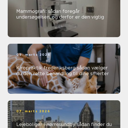
Mammografi: sådan foregår
undersøgelsen, og derfor er den vigtig
09. marts 2026
Kiropraktik frederiksberg sådan vælger
du den rette behandling til dine smerter
07. marts 2026
Lejeboliger i nørresundby sådan finder du