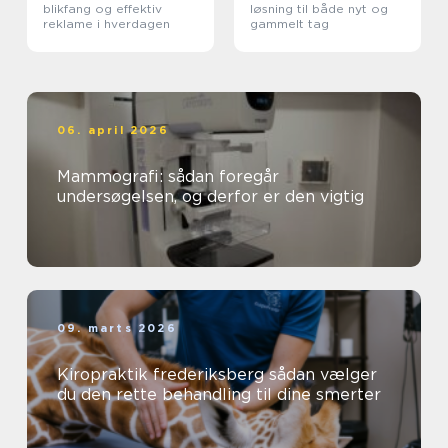
blikfang og effektiv
løsning til både nyt og
reklame i hverdagen
gammelt tag
06. april 2026
Mammografi: sådan foregår
undersøgelsen, og derfor er den vigtig
09. marts 2026
Kiropraktik frederiksberg sådan vælger
du den rette behandling til dine smerter