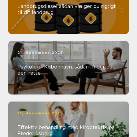
Landbrugsdiesel sådan vælger du rigtigt
til dit landbrug
21. december 2025
Psykolog i København: sådan finder du
den rette
13. december 2025
Effektiv behandling med kiropraktik på
Frederiksberg