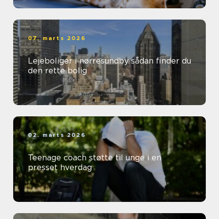
07. marts 2026
Lejeboliger i nørresundby sådan finder du
den rette bolig
02. marts 2026
Teenage coach støtte til unge i en
presset hverdag