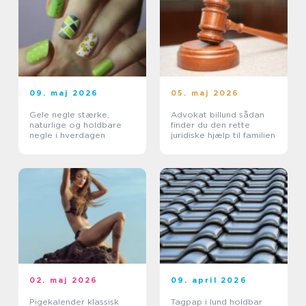
09. maj 2026
05. maj 2026
Gele negle stærke,
Advokat billund sådan
naturlige og holdbare
finder du den rette
negle i hverdagen
juridiske hjælp til familien
02. maj 2026
09. april 2026
Pigekalender klassisk
Tagpap i lund holdbar