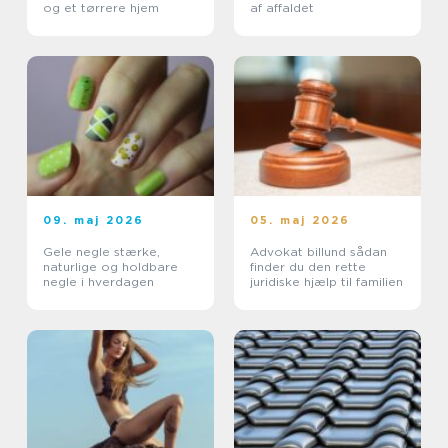
og et tørrere hjem
af affaldet
09. maj 2026
05. maj 2026
Gele negle stærke,
Advokat billund sådan
naturlige og holdbare
finder du den rette
negle i hverdagen
juridiske hjælp til familien