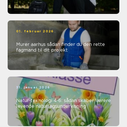
01. februar 2026
Murer aarhus sådan finder du den rette
fagmand til dit projekt
31. januar 2026
Natur-teknologi 4-6: sådan skaber lærere
levende naturfagsundervisning