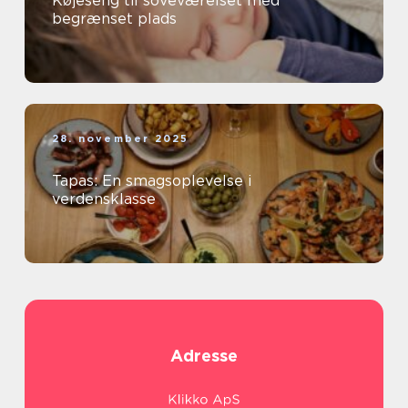
Køjeseng til soveværelset med
begrænset plads
28. november 2025
Tapas: En smagsoplevelse i
verdensklasse
Adresse