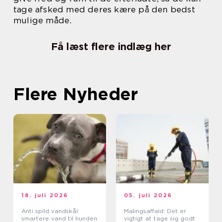
tage afsked med deres kære på den bedst
mulige måde.
Få læst flere indlæg her
Flere Nyheder
18. juli 2026
05. juli 2026
Anti spild vandskål:
Malingsaffald: Det er
smartere vand til hunden
vigtigt at tage sig godt