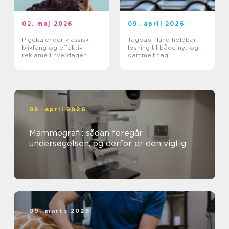
02. maj 2026
09. april 2026
Pigekalender klassisk
Tagpap i lund holdbar
blikfang og effektiv
løsning til både nyt og
reklame i hverdagen
gammelt tag
06. april 2026
Mammografi: sådan foregår
undersøgelsen, og derfor er den vigtig
09. marts 2026