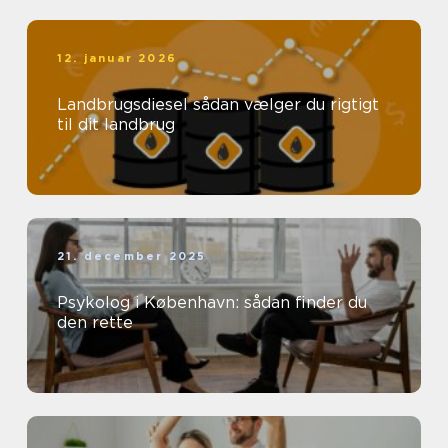
12. januar 2026
Landbrugsdiesel sådan vælger du rigtigt
til dit landbrug
21. december 2025
Psykolog i København: sådan finder du
den rette