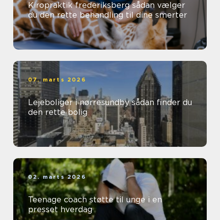
Kiropraktik frederiksberg sådan vælger
du den rette behandling til dine smerter
07. marts 2026
Lejeboliger i nørresundby sådan finder du
den rette bolig
02. marts 2026
Teenage coach støtte til unge i en
presset hverdag