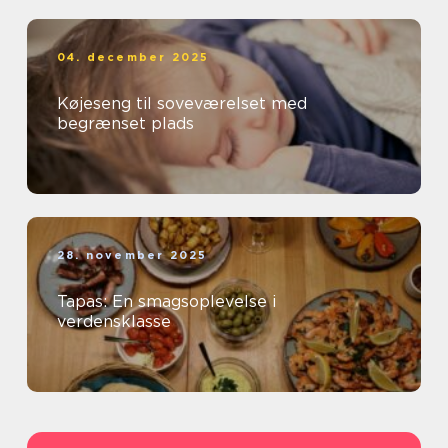
04. december 2025
Køjeseng til soveværelset med
begrænset plads
28. november 2025
Tapas: En smagsoplevelse i
verdensklasse