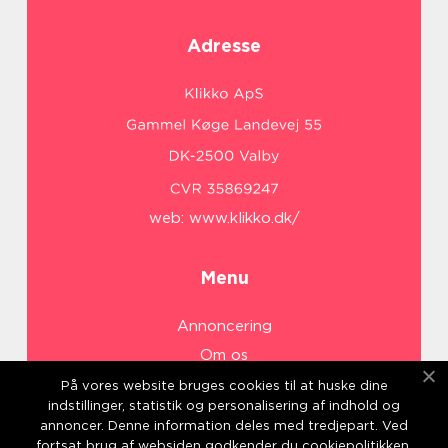
Adresse
web:
www.klikko.dk/
Menu
Annoncering
Om os
Cookies
På vores website bruges cookies til at huske dine
indstillinger, statistik og personalisering af indhold og
Kontakt os
annoncer. Denne information deles med tredjepart. Ved
Sitemap
fortsat brug af websiden godkender du cookiepolitikken.