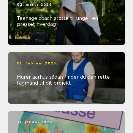
02. marts 2026
Teenage coach støtte til unge i en
presset hverdag
01. februar 2026
Murer aarhus sådan finder du den rette
fagmand til dit projekt
31. januar 2026