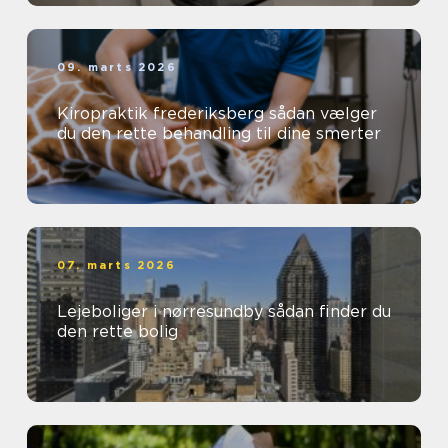
09. marts 2026
Kiropraktik frederiksberg sådan vælger
du den rette behandling til dine smerter
07. marts 2026
Lejeboliger i nørresundby sådan finder du
den rette bolig