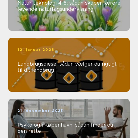
Natur-teknologi 4-6: sådan skaber lærere
levende naturfagsundervisning
12. januar 2026
Landbrugsdiesel sådan vælger du rigtigt
til dit landbrug
21. december 2025
Psykolog i København: sådan finder du
den rette