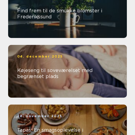
Find frem til de smukke blomster i
Frederikssund
04. december 2025
Køjeseng til soveværelset med
begrænset plads
28. november 2025
Tapas: En smagsoplevelse i