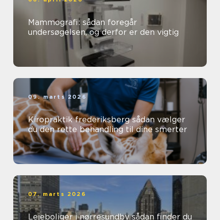
Mammografi: sådan foregår
undersøgelsen, og derfor er den vigtig
09. marts 2026
Kiropraktik frederiksberg sådan vælger
du den rette behandling til dine smerter
07. marts 2026
Lejeboliger i nørresundby sådan finder du