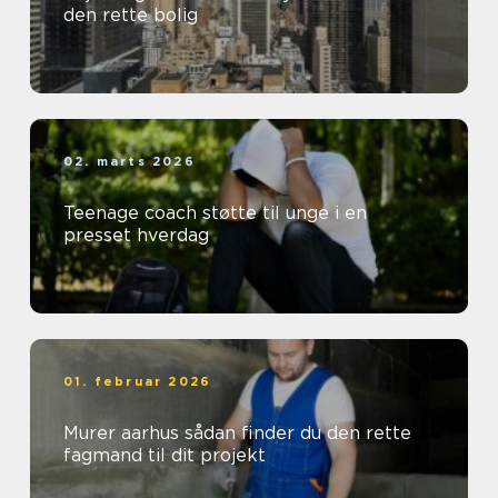
den rette bolig
02. marts 2026
Teenage coach støtte til unge i en
presset hverdag
01. februar 2026
Murer aarhus sådan finder du den rette
fagmand til dit projekt