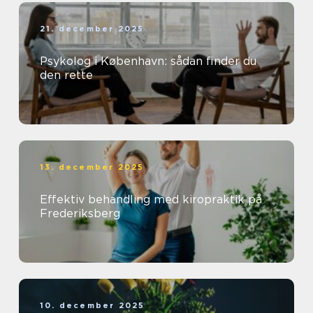
21. december 2025
Psykolog i København: sådan finder du
den rette
13. december 2025
Effektiv behandling med kiropraktik på
Frederiksberg
10. december 2025