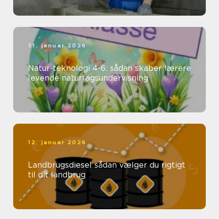
31. januar 2026
Natur-teknologi 4-6: sådan skaber lærere
levende naturfagsundervisning
12. januar 2026
Landbrugsdiesel sådan vælger du rigtigt
til dit landbrug