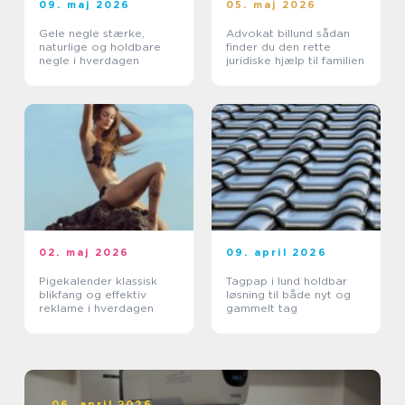
09. maj 2026
05. maj 2026
Gele negle stærke,
Advokat billund sådan
naturlige og holdbare
finder du den rette
negle i hverdagen
juridiske hjælp til familien
02. maj 2026
09. april 2026
Pigekalender klassisk
Tagpap i lund holdbar
blikfang og effektiv
løsning til både nyt og
reklame i hverdagen
gammelt tag
06. april 2026