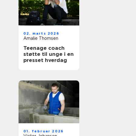
02. marts 2026
Amalie Thomsen
Teenage coach
støtte til unge i en
presset hverdag
01. februar 2026