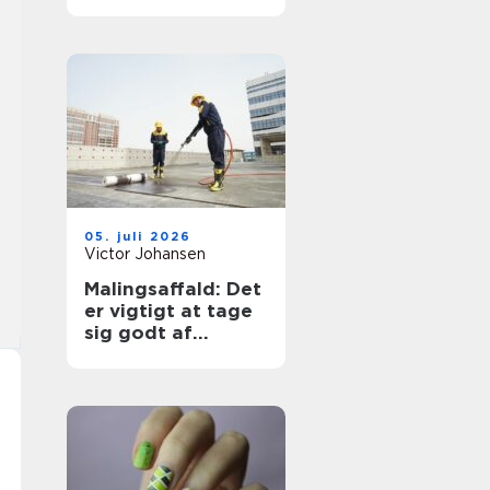
hunden og et
tørrere hjem
05. juli 2026
Victor Johansen
Malingsaffald: Det
er vigtigt at tage
sig godt af
affaldet