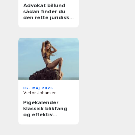
Advokat billund
sådan finder du
den rette juridiske
hjælp til familien
02. maj 2026
Victor Johansen
Pigekalender
klassisk blikfang
og effektiv
reklame i
hverdagen