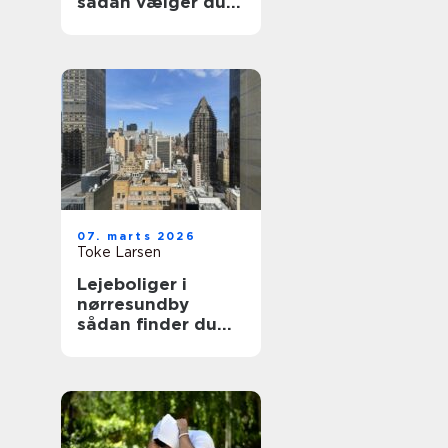
sådan vælger du
den rette
behandling til dine
smerter
07. marts 2026
Toke Larsen
Lejeboliger i
nørresundby
sådan finder du
den rette bolig