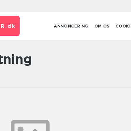
R.
dk
ANNONCERING
OM OS
COOKI
etning