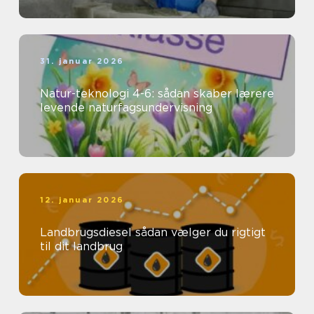
31. januar 2026
Natur-teknologi 4-6: sådan skaber lærere
levende naturfagsundervisning
12. januar 2026
Landbrugsdiesel sådan vælger du rigtigt
til dit landbrug