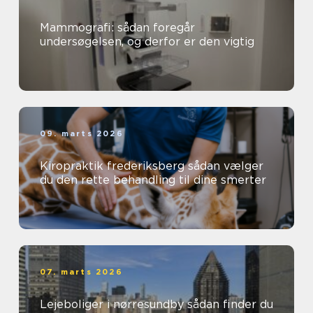
Mammografi: sådan foregår
undersøgelsen, og derfor er den vigtig
09. marts 2026
Kiropraktik frederiksberg sådan vælger
du den rette behandling til dine smerter
07. marts 2026
Lejeboliger i nørresundby sådan finder du