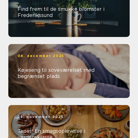
Find frem til de smukke blomster i
Frederikssund
04. december 2025
Køjeseng til soveværelset med
begrænset plads
28. november 2025
Tapas: En smagsoplevelse i
verdensklasse