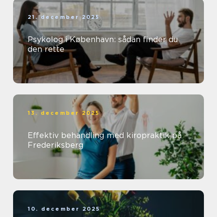
21. december 2025
Psykolog i København: sådan finder du
den rette
13. december 2025
Effektiv behandling med kiropraktik på
Frederiksberg
10. december 2025