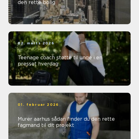
den rette bolig
02. marts 2026
Teenage coach støtte til unge i en
presset hverdag
01. februar 2026
Murer aarhus sådan finder du den rette
fagmand til dit projekt