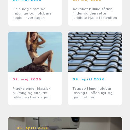
Gele negle stærke,
Advokat billund sådan
naturlige og holdbare
finder du den rette
negle i hverdagen
juridiske hjælp til familien
02. maj 2026
09. april 2026
Pigekalender klassisk
Tagpap i lund holdbar
blikfang og effektiv
løsning til både nyt og
reklame i hverdagen
gammelt tag
06. april 2026