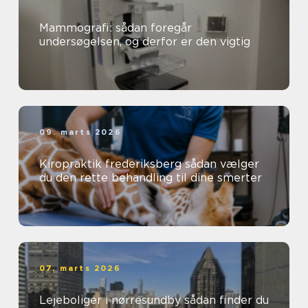
Mammografi: sådan foregår
undersøgelsen, og derfor er den vigtig
09. marts 2026
Kiropraktik frederiksberg sådan vælger
du den rette behandling til dine smerter
07. marts 2026
Lejeboliger i nørresundby sådan finder du