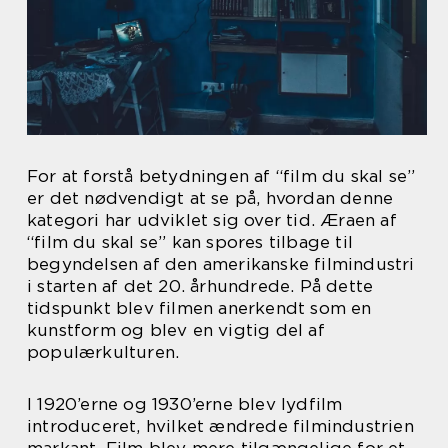
For at forstå betydningen af “film du skal se”
er det nødvendigt at se på, hvordan denne
kategori har udviklet sig over tid. Æraen af
“film du skal se” kan spores tilbage til
begyndelsen af den amerikanske filmindustri
i starten af det 20. århundrede. På dette
tidspunkt blev filmen anerkendt som en
kunstform og blev en vigtig del af
populærkulturen.
I 1920’erne og 1930’erne blev lydfilm
introduceret, hvilket ændrede filmindustrien
markant. Film blev mere tilgængelige for et