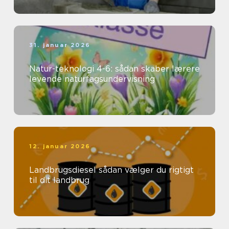
31. januar 2026
Natur-teknologi 4-6: sådan skaber lærere
levende naturfagsundervisning
12. januar 2026
Landbrugsdiesel sådan vælger du rigtigt
til dit landbrug