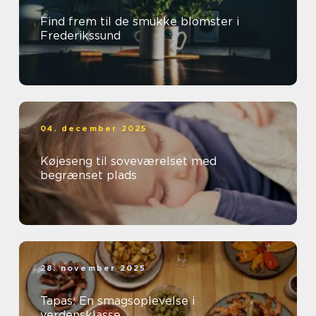
Find frem til de smukke blomster i
Frederikssund
04. december 2025
Køjeseng til soveværelset med
begrænset plads
28. november 2025
Tapas: En smagsoplevelse i
verdensklasse