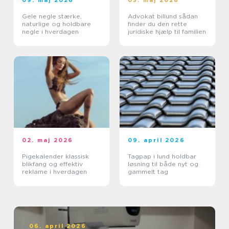
Gele negle stærke,
Advokat billund sådan
naturlige og holdbare
finder du den rette
negle i hverdagen
juridiske hjælp til familien
02. maj 2026
09. april 2026
Pigekalender klassisk
Tagpap i lund holdbar
blikfang og effektiv
løsning til både nyt og
reklame i hverdagen
gammelt tag
06. april 2026