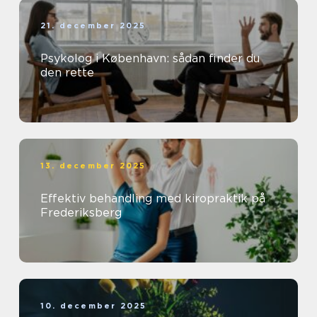
21. december 2025
Psykolog i København: sådan finder du
den rette
13. december 2025
Effektiv behandling med kiropraktik på
Frederiksberg
10. december 2025