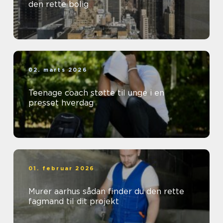
den rette bolig
02. marts 2026
Teenage coach støtte til unge i en
presset hverdag
01. februar 2026
Murer aarhus sådan finder du den rette
fagmand til dit projekt