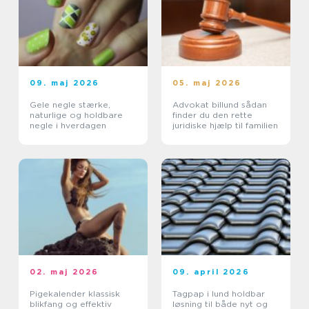
09. maj 2026
05. maj 2026
Gele negle stærke,
Advokat billund sådan
naturlige og holdbare
finder du den rette
negle i hverdagen
juridiske hjælp til familien
02. maj 2026
09. april 2026
Pigekalender klassisk
Tagpap i lund holdbar
blikfang og effektiv
løsning til både nyt og