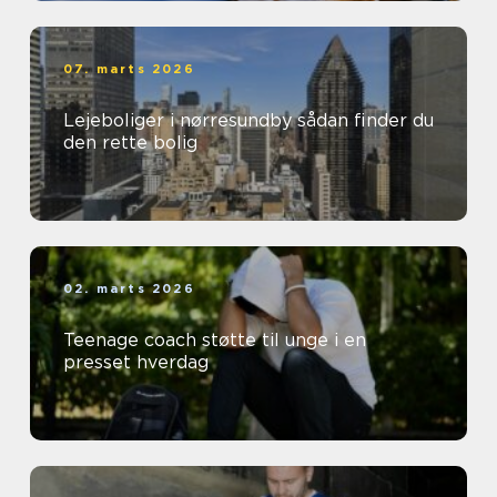
07. marts 2026
Lejeboliger i nørresundby sådan finder du
den rette bolig
02. marts 2026
Teenage coach støtte til unge i en
presset hverdag