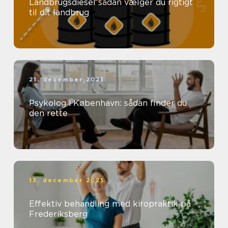
Landbrugsdiesel sådan vælger du rigtigt
til dit landbrug
21. december 2025
Psykolog i København: sådan finder du
den rette
13. december 2025
Effektiv behandling med kiropraktik på
Frederiksberg