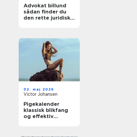
Advokat billund
sådan finder du
den rette juridiske
hjælp til familien
02. maj 2026
Victor Johansen
Pigekalender
klassisk blikfang
og effektiv
reklame i
hverdagen