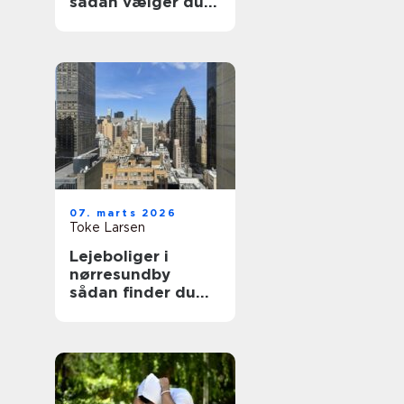
sådan vælger du
den rette
behandling til dine
smerter
07. marts 2026
Toke Larsen
Lejeboliger i
nørresundby
sådan finder du
den rette bolig