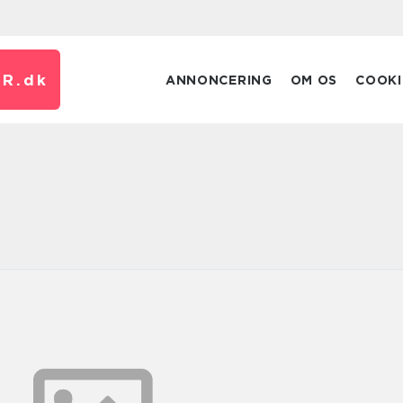
R.
dk
ANNONCERING
OM OS
COOKI