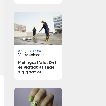
hunden og et
tørrere hjem
05. juli 2026
Victor Johansen
Malingsaffald: Det
er vigtigt at tage
sig godt af
affaldet