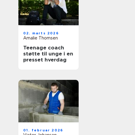
02. marts 2026
Amalie Thomsen
Teenage coach
støtte til unge i en
presset hverdag
01. februar 2026