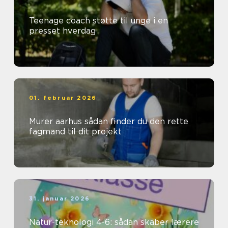
Teenage coach støtte til unge i en
presset hverdag
01. februar 2026
Murer aarhus sådan finder du den rette
fagmand til dit projekt
31. januar 2026
Natur-teknologi 4-6: sådan skaber lærere