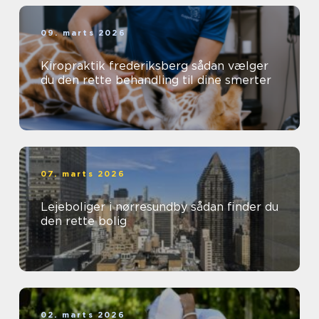
09. marts 2026
Kiropraktik frederiksberg sådan vælger
du den rette behandling til dine smerter
07. marts 2026
Lejeboliger i nørresundby sådan finder du
den rette bolig
02. marts 2026