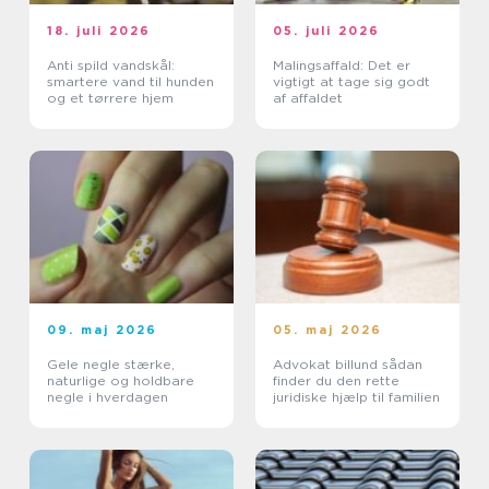
18. juli 2026
05. juli 2026
Anti spild vandskål:
Malingsaffald: Det er
smartere vand til hunden
vigtigt at tage sig godt
og et tørrere hjem
af affaldet
09. maj 2026
05. maj 2026
Gele negle stærke,
Advokat billund sådan
naturlige og holdbare
finder du den rette
negle i hverdagen
juridiske hjælp til familien