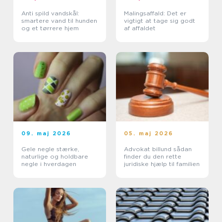
Anti spild vandskål:
Malingsaffald: Det er
smartere vand til hunden
vigtigt at tage sig godt
og et tørrere hjem
af affaldet
09. maj 2026
05. maj 2026
Gele negle stærke,
Advokat billund sådan
naturlige og holdbare
finder du den rette
negle i hverdagen
juridiske hjælp til familien