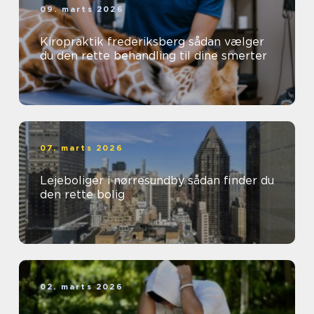
09. marts 2026
Kiropraktik frederiksberg sådan vælger
du den rette behandling til dine smerter
07. marts 2026
Lejeboliger i nørresundby sådan finder du
den rette bolig
02. marts 2026