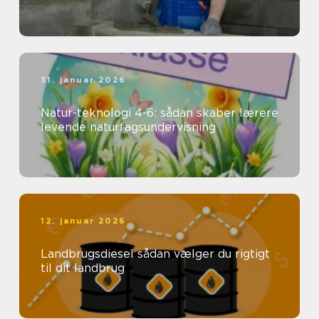
31. januar 2026
Natur-teknologi 4-6: sådan skaber lærere
levende naturfagsundervisning
12. januar 2026
Landbrugsdiesel sådan vælger du rigtigt
til dit landbrug