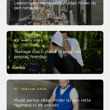
Lejeboliger i nørresundby sådan finder du
den rette bolig
02. marts 2026
Teenage coach støtte til unge i en
presset hverdag
01. februar 2026
Murer aarhus sådan finder du den rette
fagmand til dit projekt