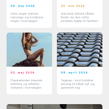
09. maj 2026
05. maj 2026
Gele negle stærke,
Advokat billund sådan
naturlige og holdbare
finder du den rette
negle i hverdagen
juridiske hjælp til familien
02. maj 2026
09. april 2026
Pigekalender klassisk
Tagpap i lund holdbar
blikfang og effektiv
løsning til både nyt og
reklame i hverdagen
gammelt tag