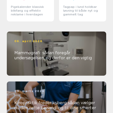
Pigekalender klassisk
Tagpap i lund holdbar
blikfang og effektiv
løsning til både nyt og
reklame i hverdagen
gammelt tag
06. april 2026
Mammografi: sådan foregår
undersøgelsen, og derfor er den vigtig
09. marts 2026
Kiropraktik frederiksberg sådan vælger
du den rette behandling til dine smerter