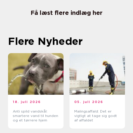
Få læst flere indlæg her
Flere Nyheder
18. juli 2026
05. juli 2026
Anti spild vandskål:
Malingsaffald: Det er
smartere vand til hunden
vigtigt at tage sig godt
og et tørrere hjem
af affaldet