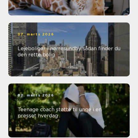
07. marts 2026
Lejeboliger i nørresundby sådan finder du
den rette bolig
02. marts 2026
Teenage coach støtte til unge i en
presset hverdag