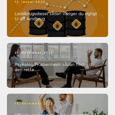
12. januar 2026
Landbrugsdiesel sådan vælger du rigtigt
til dit landbrug
21. december 2025
Psykolog i København: sådan finder du
den rette
13. december 2025