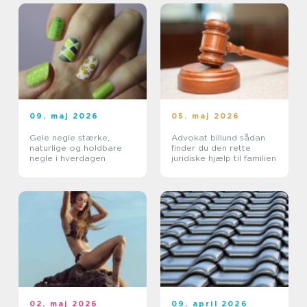
09. maj 2026
05. maj 2026
Gele negle stærke,
Advokat billund sådan
naturlige og holdbare
finder du den rette
negle i hverdagen
juridiske hjælp til familien
02. maj 2026
09. april 2026