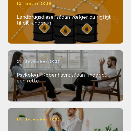
12. januar 2026
Landbrugsdiesel sådan vælger du rigtigt
til dit landbrug
21. december 2025
Psykolog i København: sådan finder du
den rette
13. december 2025