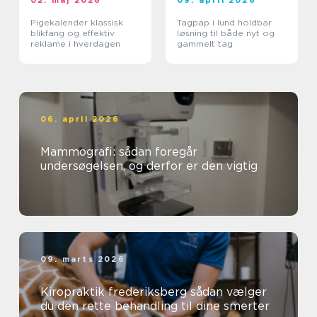
02. maj 2026
09. april 2026
Pigekalender klassisk
Tagpap i lund holdbar
blikfang og effektiv
løsning til både nyt og
reklame i hverdagen
gammelt tag
06. april 2026
Mammografi: sådan foregår
undersøgelsen, og derfor er den vigtig
09. marts 2026
Kiropraktik frederiksberg sådan vælger
du den rette behandling til dine smerter