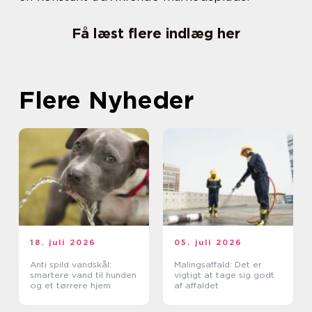
Få læst flere indlæg her
Flere Nyheder
18. juli 2026
05. juli 2026
Anti spild vandskål:
Malingsaffald: Det er
smartere vand til hunden
vigtigt at tage sig godt
og et tørrere hjem
af affaldet