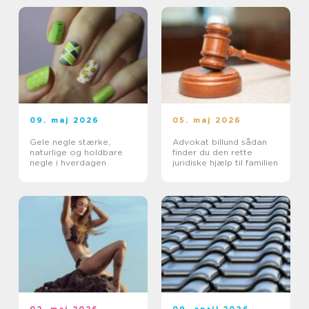
09. maj 2026
05. maj 2026
Gele negle stærke,
Advokat billund sådan
naturlige og holdbare
finder du den rette
negle i hverdagen
juridiske hjælp til familien