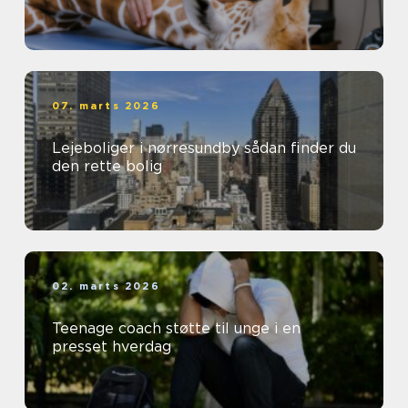
07. marts 2026
Lejeboliger i nørresundby sådan finder du
den rette bolig
02. marts 2026
Teenage coach støtte til unge i en
presset hverdag