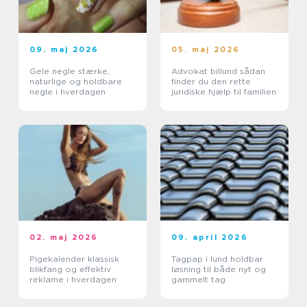
09. maj 2026
05. maj 2026
Gele negle stærke,
Advokat billund sådan
naturlige og holdbare
finder du den rette
negle i hverdagen
juridiske hjælp til familien
02. maj 2026
09. april 2026
Pigekalender klassisk
Tagpap i lund holdbar
blikfang og effektiv
løsning til både nyt og
reklame i hverdagen
gammelt tag