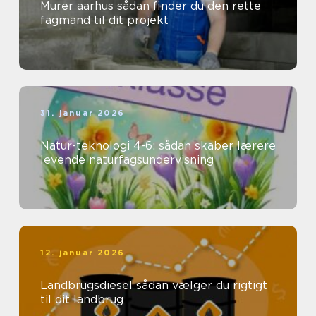
Murer aarhus sådan finder du den rette
fagmand til dit projekt
31. januar 2026
Natur-teknologi 4-6: sådan skaber lærere
levende naturfagsundervisning
12. januar 2026
Landbrugsdiesel sådan vælger du rigtigt
til dit landbrug