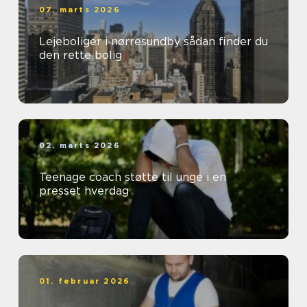
07. marts 2026
Lejeboliger i nørresundby sådan finder du
den rette bolig
02. marts 2026
Teenage coach støtte til unge i en
presset hverdag
01. februar 2026