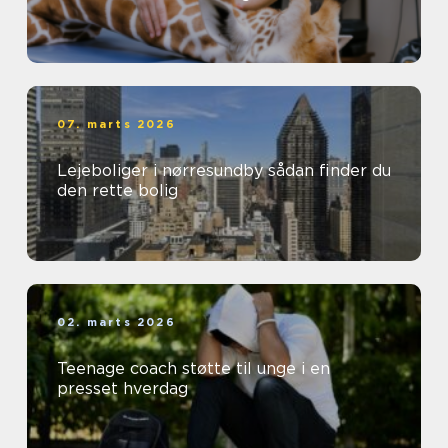
07. marts 2026
Lejeboliger i nørresundby sådan finder du
den rette bolig
02. marts 2026
Teenage coach støtte til unge i en
presset hverdag