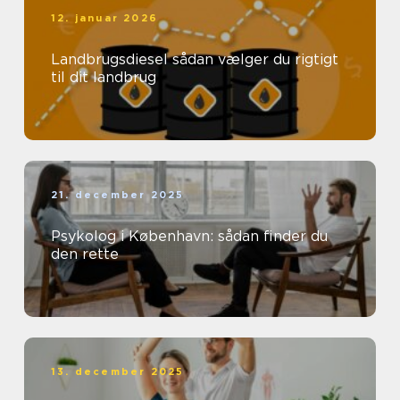
12. januar 2026
Landbrugsdiesel sådan vælger du rigtigt
til dit landbrug
21. december 2025
Psykolog i København: sådan finder du
den rette
13. december 2025