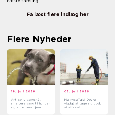
næste samling.
Få læst flere indlæg her
Flere Nyheder
18. juli 2026
05. juli 2026
Anti spild vandskål:
Malingsaffald: Det er
smartere vand til hunden
vigtigt at tage sig godt
og et tørrere hjem
af affaldet