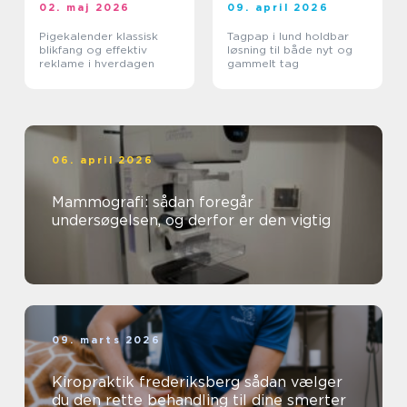
02. maj 2026
09. april 2026
Pigekalender klassisk
Tagpap i lund holdbar
blikfang og effektiv
løsning til både nyt og
reklame i hverdagen
gammelt tag
06. april 2026
Mammografi: sådan foregår
undersøgelsen, og derfor er den vigtig
09. marts 2026
Kiropraktik frederiksberg sådan vælger
du den rette behandling til dine smerter