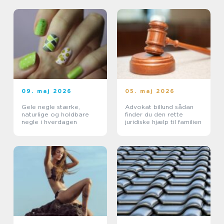
09. maj 2026
05. maj 2026
Gele negle stærke,
Advokat billund sådan
naturlige og holdbare
finder du den rette
negle i hverdagen
juridiske hjælp til familien