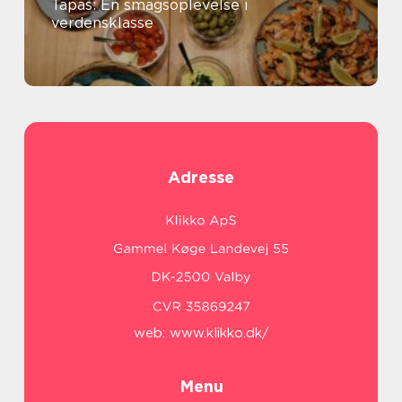
Tapas: En smagsoplevelse i
verdensklasse
Adresse
web:
www.klikko.dk/
Menu