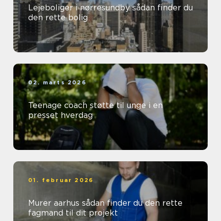
Lejeboliger i nørresundby sådan finder du
den rette bolig
02. marts 2026
Teenage coach støtte til unge i en
presset hverdag
01. februar 2026
Murer aarhus sådan finder du den rette
fagmand til dit projekt