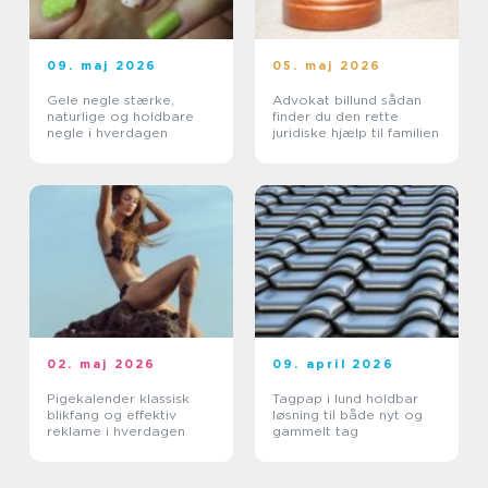
09. maj 2026
05. maj 2026
Gele negle stærke,
Advokat billund sådan
naturlige og holdbare
finder du den rette
negle i hverdagen
juridiske hjælp til familien
02. maj 2026
09. april 2026
Pigekalender klassisk
Tagpap i lund holdbar
blikfang og effektiv
løsning til både nyt og
reklame i hverdagen
gammelt tag