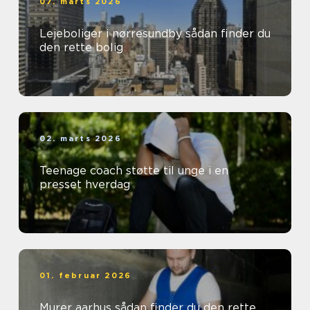
07. marts 2026
Lejeboliger i nørresundby sådan finder du
den rette bolig
02. marts 2026
Teenage coach støtte til unge i en
presset hverdag
01. februar 2026
Murer aarhus sådan finder du den rette