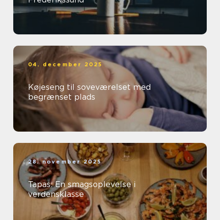
04. december 2025
Køjeseng til soveværelset med
begrænset plads
28. november 2025
Tapas: En smagsoplevelse i
verdensklasse