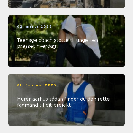
02. marts 2026
Teenage coach støtte til unge i en
presset hverdag
01. februar 2026
Murer aarhus sådan finder du den rette
fagmand til dit projekt