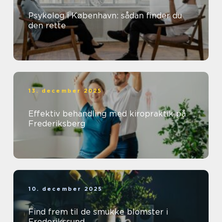
Psykolog i København: sådan finder du
den rette
13. december 2025
Effektiv behandling med kiropraktik på
Frederiksberg
10. december 2025
Find frem til de smukke blomster i
Frederikssund