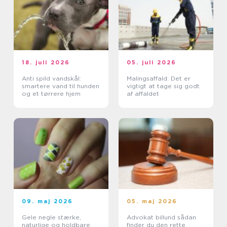
18. juli 2026
05. juli 2026
Anti spild vandskål:
Malingsaffald: Det er
smartere vand til hunden
vigtigt at tage sig godt
og et tørrere hjem
af affaldet
09. maj 2026
05. maj 2026
Gele negle stærke,
Advokat billund sådan
naturlige og holdbare
finder du den rette