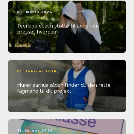
02. marts 2026
Teenage coach støtte til unge i en
presset hverdag
01. februar 2026
Murer aarhus sådan finder du den rette
fagmand til dit projekt
31. januar 2026