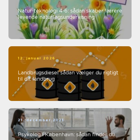
Natur-teknologi 4-6: sådan skaber lærere
levende naturfagsundervisning
12. januar 2026
Landbrugsdiesel sådan vælger du rigtigt
til dit landbrug
21. december 2025
Psykolog i København: sådan finder du