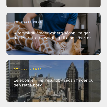
09. marts 2026
Kiropraktik frederiksberg sådan vælger
du den rette behandling til dine smerter
07. marts 2026
Lejeboliger i nørresundby sådan finder du
den rette bolig