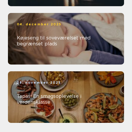
04. december 2025
Køjeseng til soveværelset med
begrænset plads
28. november 2025
Tapas: En smagsoplevelse i
verdensklasse