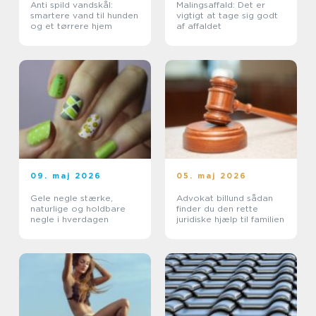
Anti spild vandskål:
Malingsaffald: Det er
smartere vand til hunden
vigtigt at tage sig godt
og et tørrere hjem
af affaldet
09. maj 2026
05. maj 2026
Gele negle stærke,
Advokat billund sådan
naturlige og holdbare
finder du den rette
negle i hverdagen
juridiske hjælp til familien