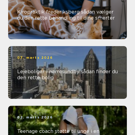
Kiropraktik frederiksberg sådan vælger
du den rette behandling til dine smerter
07. marts 2026
Lejeboliger i nørresundby sådan finder du
den rette bolig
02. marts 2026
Teenage coach støtte til unge i en