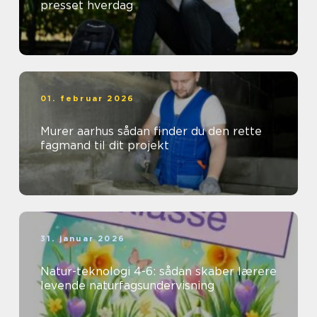
presset hverdag
01. februar 2026
Murer aarhus sådan finder du den rette
fagmand til dit projekt
31. januar 2026
Natur-teknologi 4-6: sådan skaber lærere
levende naturfagsundervisning